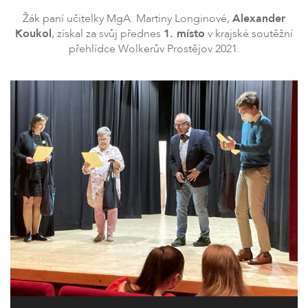
Žák paní učitelky MgA. Martiny Longinové,
Alexander
Koukol
, získal za svůj přednes
1. místo
v krajské soutěžní
přehlídce Wolkerův Prostějov 2021.