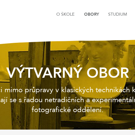
O ŠKOLE
OBORY
STUDIUM
VÝTVARNÝ OBOR
mimo průpravy v klasických technikách kr
kají se s řadou netradičních a experimentál
fotografické oddělení.