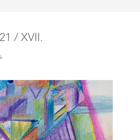
 / XVII.
á