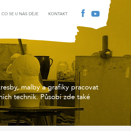
CO SE U NÁS DĚJE
KONTAKT
esby, malby a grafiky pracovat
ních technik. Působí zde také