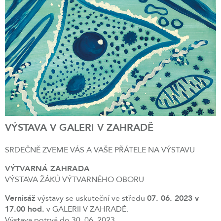
VÝSTAVA V GALERI V ZAHRADĚ
SRDEČNĚ ZVEME VÁS A VAŠE PŘÁTELE NA VÝSTAVU
VÝTVARNÁ ZAHRADA
VÝSTAVA ŽÁKŮ VÝTVARNÉHO OBORU
Vernisáž
výstavy se uskuteční ve středu
07. 06. 2023 v
17.00 hod.
v GALERII V ZAHRADĚ.
Výstava potrvá do 30. 06. 2023.