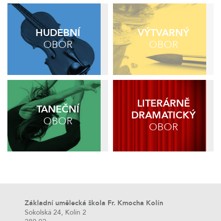
HUDEBNÍ
VÝTVARNÝ
OBOR
OBOR
LITERÁRNĚ
TANEČNÍ
DRAMATICKÝ
OBOR
OBOR
Základní umělecká škola Fr. Kmocha Kolín
Sokolská 24, Kolín 2