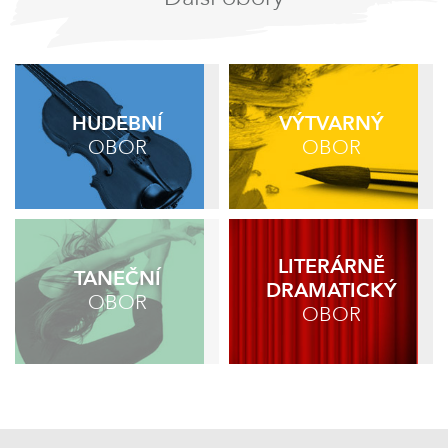
HUDEBNÍ
VÝTVARNÝ
OBOR
OBOR
LITERÁRNĚ
TANEČNÍ
DRAMATICKÝ
OBOR
OBOR