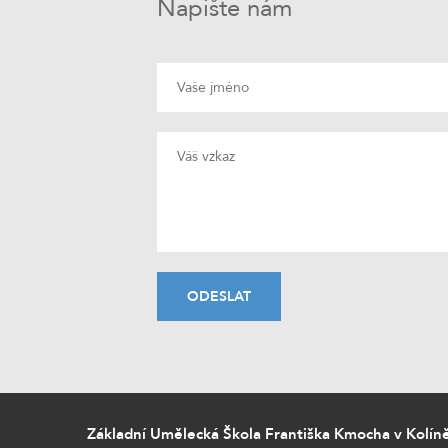
Napište nám
Základní Umělecká Škola Františka Kmocha v Kolín