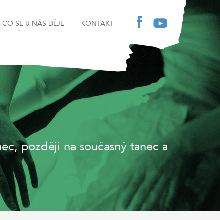
CO SE U NÁS DĚJE
KONTAKT
nec, později na současný tanec a