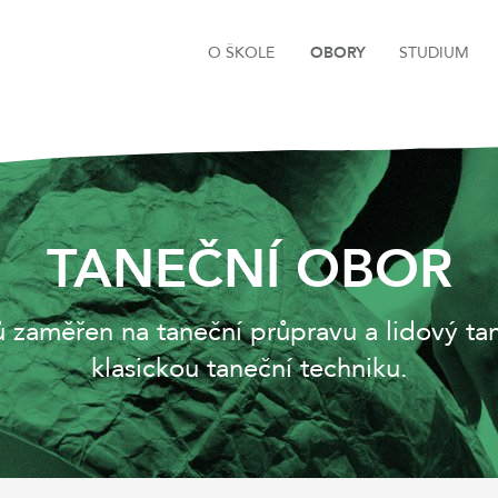
O ŠKOLE
OBORY
STUDIUM
TANEČNÍ OBOR
ků zaměřen na taneční průpravu a lidový ta
klasickou taneční techniku.