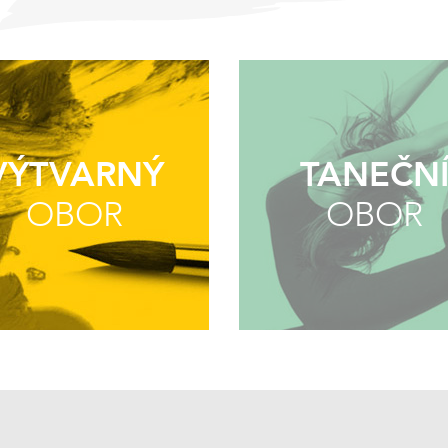
VÝTVARNÝ
TANEČN
OBOR
OBOR