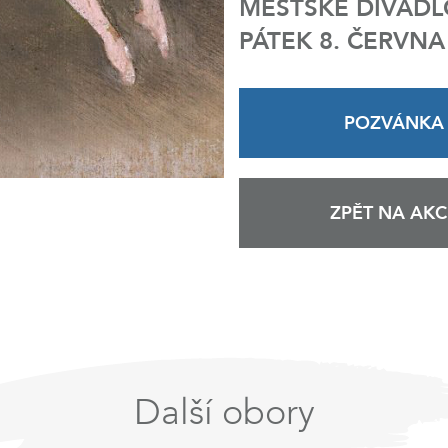
MĚSTSKÉ DIVADL
PÁTEK 8. ČERVNA
POZVÁNKA
ZPĚT NA AKC
Další obory