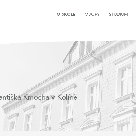
O ŠKOLE
OBORY
STUDIUM
antiška Kmocha v Kolíně