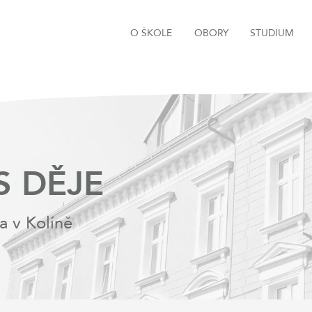
O ŠKOLE
OBORY
STUDIUM
S DĚJE
a v Kolíně