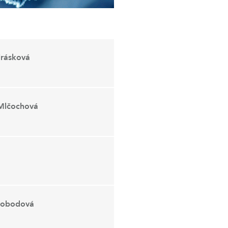
Jirásková
 Mlčochová
Svobodová