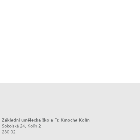
Základní umělecká škola Fr. Kmocha Kolín
Sokolská 24, Kolín 2
280 02