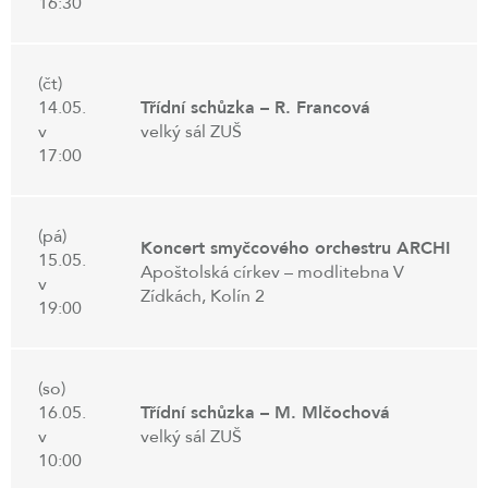
16:30
(čt)
14.05.
Třídní schůzka – R. Francová
v
velký sál ZUŠ
17:00
(pá)
Koncert smyčcového orchestru ARCHI
15.05.
Apoštolská církev – modlitebna V
v
Zídkách, Kolín 2
19:00
(so)
16.05.
Třídní schůzka – M. Mlčochová
v
velký sál ZUŠ
10:00