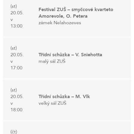
(st)
Festival ZUŠ – smyčcové kvarteto
20.05.
Amorevole, O. Petera
v
zámek Nelahozeves
13:00
(st)
20.05.
Třídní schůzka – V. Sniehotta
v
malý sál ZUŠ
17:00
(st)
20.05.
Třídní schůzka – M. Vlk
v
velký sál ZUŠ
18:00
(čt)