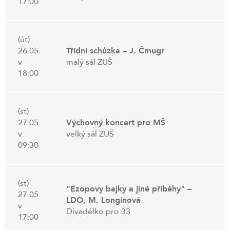
17:00
(út)
26.05.
Třídní schůzka – J. Čmugr
v
malý sál ZUŠ
18:00
(st)
27.05.
Výchovný koncert pro MŠ
v
velký sál ZUŠ
09:30
(st)
"Ezopovy bajky a jiné příběhy" –
27.05.
LDO, M. Longinová
v
Divadélko pro 33
17:00