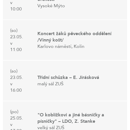
v
Vysoké Mýto
10:00
(so)
Koncert žáků pěveckého oddělení
23.05.
/Vinný košt/
v
Karlovo náměstí, Kolín
11:00
(so)
23.05.
Třídní schůzka – E. Jirásková
v
malý sál ZUŠ
16:00
(po)
"O koblížkovi a jiné básničky a
25.05.
písničky" – LDO, Z. Stanke
v
velký sál ZUŠ