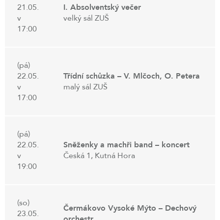
21.05.
I. Absolventský večer
v
velký sál ZUŠ
17:00
(pá)
22.05.
Třídní schůzka – V. Mlčoch, O. Petera
v
malý sál ZUŠ
17:00
(pá)
22.05.
Sněženky a machři band – koncert
v
Česká 1, Kutná Hora
19:00
(so)
Čermákovo Vysoké Mýto – Dechový
23.05.
orchestr