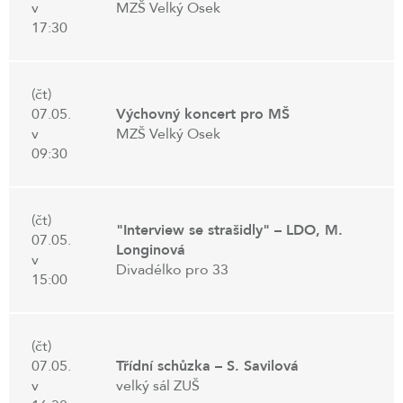
v
MZŠ Velký Osek
17:30
(čt)
07.05.
Výchovný koncert pro MŠ
v
MZŠ Velký Osek
09:30
(čt)
"Interview se strašidly" – LDO, M.
07.05.
Longinová
v
Divadélko pro 33
15:00
(čt)
07.05.
Třídní schůzka – S. Savilová
v
velký sál ZUŠ